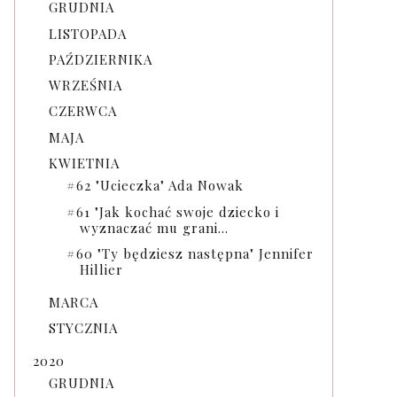
GRUDNIA
LISTOPADA
PAŹDZIERNIKA
WRZEŚNIA
CZERWCA
MAJA
KWIETNIA
#62 "Ucieczka" Ada Nowak
#61 "Jak kochać swoje dziecko i
wyznaczać mu grani...
#60 "Ty będziesz następna" Jennifer
Hillier
MARCA
STYCZNIA
2020
GRUDNIA