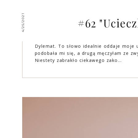
4/25/2021
#62 "Uciec
Dylemat. To słowo idealnie oddaje moje u
podobała mi się, a drugą męczyłam ze zwyk
Niestety zabrakło ciekawego zako…