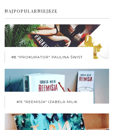
NAJPOPULARNIEJSZE
#8 "PROKURATOR" PAULINA ŚWIST
#15 "REEMISJA" IZABELA MILIK