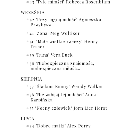
#43 "Tyle miłości" Rebecca Rosenblum
WRZEŚNIA
#42 "Przyciągnij miłość" Agnieszka
Przybysz
#41 "Żona" Meg Woltizer
#40 "Małe wielkie rzeczy" Henry
Fraser
#39 "Runa" Vera Buck
#38 "Niebezpieczna znajomość,
niebezpieczna miłość...
SIERPNIA
#37 "Śladami Emmy" Wendy Walker
#36 "Nie zabijaj tej miłości" Anna
Karpińska
#35 "Nocny człowiek" Jorn Lier Horst
LIPCA
#34 "Dobre matki" Alex Perry