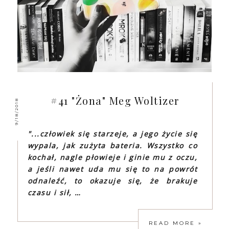
#41 "Żona" Meg Woltizer
9/18/2018
"...człowiek się starzeje, a jego życie się
wypala, jak zużyta bateria. Wszystko co
kochał, nagle płowieje i ginie mu z oczu,
a jeśli nawet uda mu się to na powrót
odnaleźć, to okazuje się, że brakuje
czasu i sił, …
READ MORE »