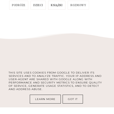
PODRÓŻE
DZIECI
KSIĄŻKI
ROZMOWY
THIS SITE USES COOKIES FROM GOOGLE TO DELIVER ITS
SERVICES AND TO ANALYZE TRAFFIC. YOUR IP ADDRESS AND
INSTAGRAM
USER-AGENT ARE SHARED WITH GOOGLE ALONG WITH
PERFORMANCE AND SECURITY METRICS TO ENSURE QUALITY
OF SERVICE, GENERATE USAGE STATISTICS, AND TO DETECT
AND ADDRESS ABUSE.
COPYRIGHT ©
RECENZOWANE.PL
LEARN MORE
GOT IT
BLOG DESIGN:
KAROGRAFIA.PL