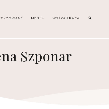
CENZOWANE
MENU
WSPÓŁPRACA
ena Szponar