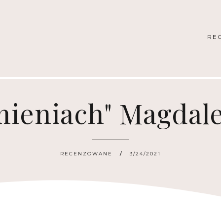
RE
mieniach" Magdal
RECENZOWANE
3/24/2021