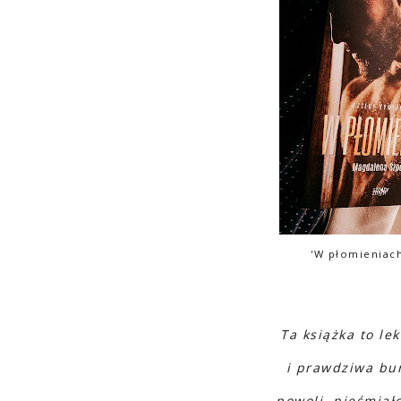
'W płomieniac
Ta książka to le
i prawdziwa bur
powoli, nieśmiało