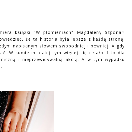
miera książki "W płomieniach" Magdaleny Szponar!
iedzieć, że ta historia była lepsza z każdą stroną.
ażdym napisanym słowem swobodniej i pewniej. A gdy
iać. W sumie im dalej tym więcej się działo. I to dla
amiczną i nieprzewidywalną akcją. A w tym wypadku
.