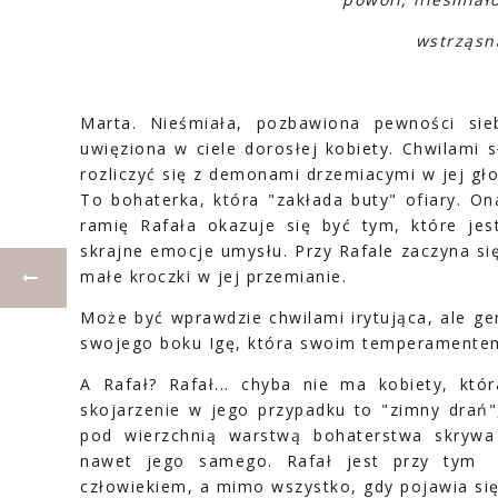
wstrząsną
Marta. Nieśmiała, pozbawiona pewności si
uwięziona w ciele dorosłej kobiety. Chwilami sł
rozliczyć się z demonami drzemiacymi w jej gło
To bohaterka, która "zakłada buty" ofiary. On
ramię Rafała okazuje się być tym, które jes
skrajne emocje umysłu. Przy Rafale zaczyna si
małe kroczki w jej przemianie.
Może być wprawdzie chwilami irytująca, ale ge
swojego boku Igę, która swoim temperamentem 
A Rafał? Rafał... chyba nie ma kobiety, któ
skojarzenie w jego przypadku to "zimny drań",
pod wierzchnią warstwą bohaterstwa skrywa
nawet jego samego. Rafał jest przy tym 
człowiekiem, a mimo wszystko, gdy pojawia się a