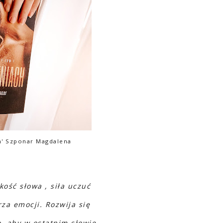
h' Szponar Magdalena
kkość słowa , siła uczuć
za emocji. Rozwija się
, aby w ostatnim słowie