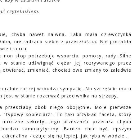
ć czytelnikiem.
ebie, chyba nawet naiwna. Taka mała dziewczynka
aba, nie radząca siebie z przeszłością. Nie potrafiła
wie i sercu.
a non stop potrzebuje wsparcia, pomocy, rady. Silne
t w stanie udźwignąć ciężar jej rozrywanego przez
ę otwierać, zmieniać, chociaż owe zmiany to zaledwie
neralnie raczej wzbudza sympatię. Na szczęście ma u
jest w stanie rozerwać przeciwnika na strzępy.
ra przeszłaby obok niego obojętnie. Moje pierwsze
 "typowy kobieciarz". To taki przykład faceta, który
 mroczne sekrety. Jego przeszłość przeraża chyba
bardzo samokrytyczny. Bardzo chce być lepszym
drenalina - czuje się najlepiej, jak ryba w wodzie...