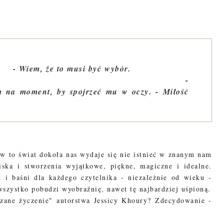
iesz o miłości?
- Wiem, że to musi być wybór.
-
 na moment, by spojrzeć mu w oczy. - Miłość
w to świat dokoła nas wydaje się nie istnieć w znanym nam
iska i stworzenia wyjątkowe, piękne, magiczne i idealne.
k i baśni dla każdego czytelnika - niezależnie od wieku -
szystko pobudzi wyobraźnię, nawet tę najbardziej uśpioną.
kazane życzenie" autorstwa Jessicy Khoury? Zdecydowanie -