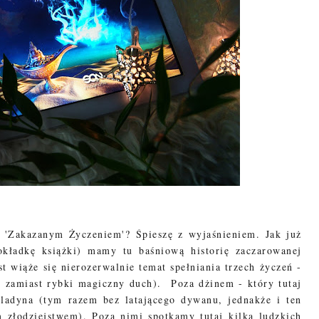
m 'Zakazanym Życzeniem'? Śpieszę z wyjaśnieniem. Jak już
okładkę książki) mamy tu baśniową historię zaczarowanej
st wiąże się nierozerwalnie temat spełniania trzech życzeń -
k, zamiast rybki magiczny duch). Poza dżinem - który tutaj
adyna (tym razem bez latającego dywanu, jednakże i ten
 złodziejstwem). Poza nimi spotkamy tutaj kilka ludzkich