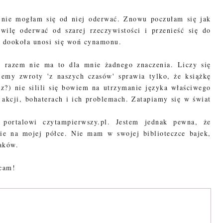
 nie mogłam się od niej oderwać. Znowu poczułam się jak
wilę oderwać od szarej rzeczywistości i przenieść się do
a dookoła unosi się woń cynamonu.
ym razem nie ma to dla mnie żadnego znaczenia. Liczy się
jemy zwroty 'z naszych czasów' sprawia tylko, że książkę
cz?) nie silili się bowiem na utrzymanie języka właściwego
a akcji, bohaterach i ich problemach. Zatapiamy się w świat
 portalowi czytampierwszy.pl. Jestem jednak pewna, że
nie na mojej półce. Nie mam w swojej biblioteczce bajek,
raków.
ecam!