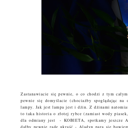
Zastanawiacie się pewnie, o co chodzi z tym cały
pewnie się domyślacie (chociażby spoglądając na 
lampy. Jak jest lampa jest i dżin. Z dżinami natomia
to taka historia o złotej rybce (zamiast wody piase
dla odmiany jest - KOBIETA, spotkamy jeszcze Al
dałby pewnie radę ukraść - Aladyn para się bowiem